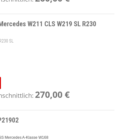
 Mercedes W211 CLS W219 SL R230
R230 SL
270,00 €
schnittlich:
P21902
FGS Mercedes A-Klasse W168