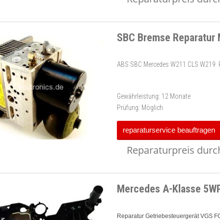
SBC Bremse Reparatur
ABS SBC Mercedes W211 CLS W219 
Gewährleistung:
12 Monate
Prüfung:
Möglich
reparaturservice beauftragen
Reparaturpreis durch
Mercedes A-Klasse 5W
Reparatur Getriebesteuergerät VGS 