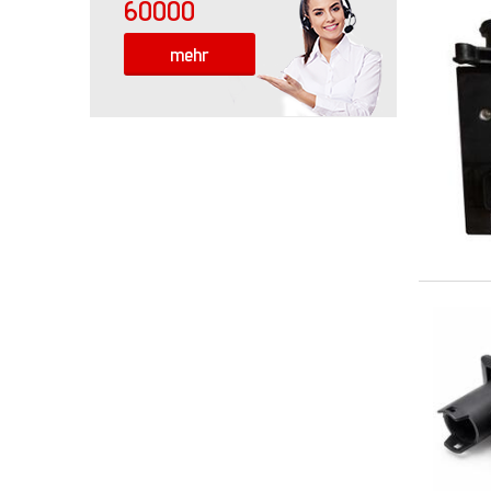
60000
mehr