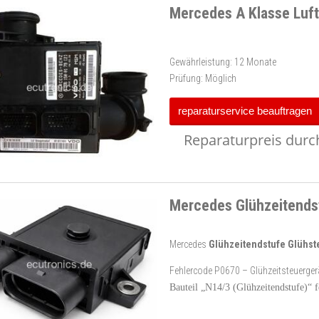
Mercedes A Klasse Lu
Gewährleistung:
12 Monate
Prüfung:
Möglich
reparaturservice beauftragen
Reparaturpreis durch
Mercedes Glühzeitendst
Mercedes
Glühzeitendstufe Glühste
Fehlercode P0670 – Glühzeitsteuergerä
Bauteil „N14/3 (Glühzeitendstufe)“ f