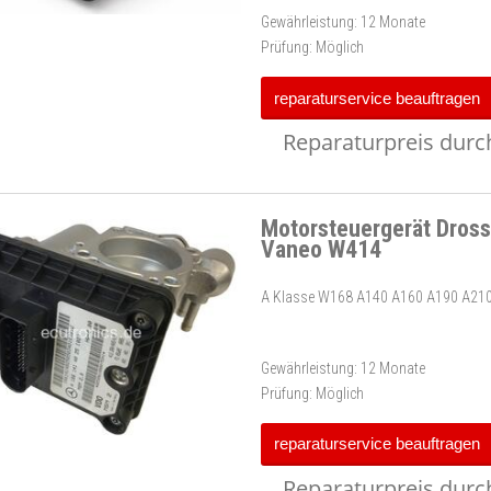
Gewährleistung:
12 Monate
Prüfung:
Möglich
reparaturservice beauftragen
Reparaturpreis durch
Motorsteuergerät Dros
Vaneo W414
A Klasse W168 A140 A160 A190 A210
Gewährleistung:
12 Monate
Prüfung:
Möglich
reparaturservice beauftragen
Reparaturpreis durch