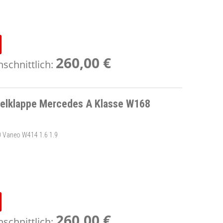
260,00 €
schnittlich:
selklappe Mercedes A Klasse W168
 Vaneo W414 1.6 1.9
260,00 €
schnittlich: