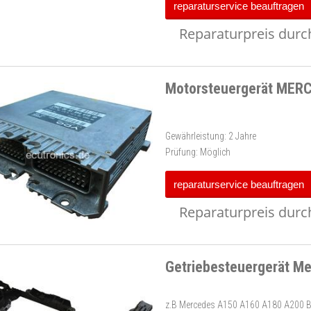
reparaturservice beauftragen
Reparaturpreis durch
Motorsteuergerät MERC
Gewährleistung:
2 Jahre
Prüfung:
Möglich
reparaturservice beauftragen
Reparaturpreis durch
Getriebesteuergerät M
z.B Mercedes A150 A160 A180 A200 