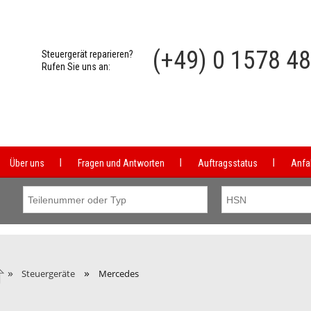
(+49) 0 1578 4
Steuergerät reparieren?
Rufen Sie uns an:
Über uns
Fragen und Antworten
Auftragsstatus
Anfa
»
»
Steuergeräte
Mercedes