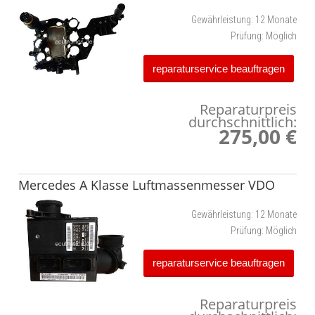
Gewährleistung:
12 Monate
Prüfung:
Möglich
reparaturservice beauftragen
Reparaturpreis
durchschnittlich:
275,00 €
Mercedes A Klasse Luftmassenmesser VDO
Gewährleistung:
12 Monate
Prüfung:
Möglich
reparaturservice beauftragen
Reparaturpreis