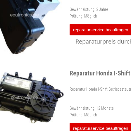
Gewährleistung:
2 Jahre
Prüfung:
Möglich
reparaturservice beauftragen
Reparaturpreis durch
Reparatur Honda I-Shift
Reparatur Honda I-Shift Getriebesteue
Gewährleistung:
12 Monate
Prüfung:
Möglich
reparaturservice beauftragen