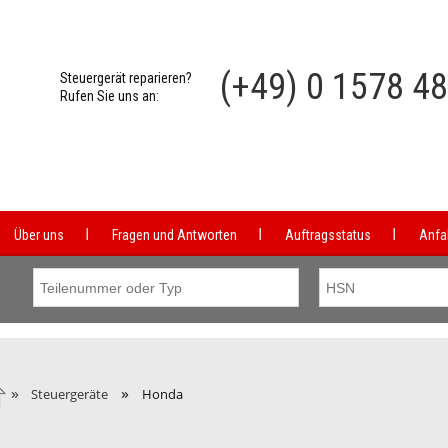
(+49) 0 1578 4
Steuergerät reparieren?
Rufen Sie uns an:
Über uns
Fragen und Antworten
Auftragsstatus
Anfa
»
»
Steuergeräte
Honda