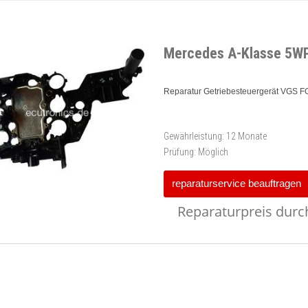
Mercedes A-Klasse 5W
Reparatur Getriebesteuergerät VGS 
Gewährleistung:
12 Monate
Prüfung:
Möglich
reparaturservice beauftragen
Reparaturpreis durch