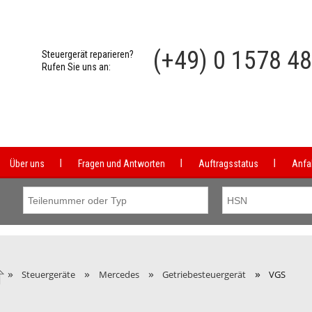
(+49) 0 1578 4
Steuergerät reparieren?
Rufen Sie uns an:
Über uns
Fragen und Antworten
Auftragsstatus
Anfa
»
»
»
»
Steuergeräte
Mercedes
Getriebesteuergerät
VGS