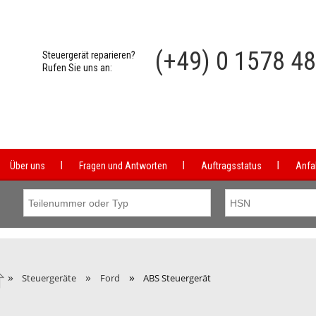
(+49) 0 1578 4
Steuergerät reparieren?
Rufen Sie uns an:
Über uns
Fragen und Antworten
Auftragsstatus
Anfa
»
»
»
Steuergeräte
Ford
ABS Steuergerät