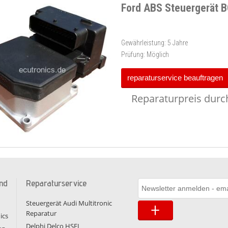
Ford ABS Steuergerät 
Gewährleistung:
5 Jahre
Prüfung:
Möglich
reparaturservice beauftragen
Reparaturpreis durch
nd
Reparaturservice
Steuergerät Audi Multitronic
Reparatur
ics
Delphi Delco HSFI