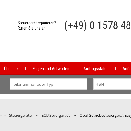
(+49) 0 1578 4
Steuergerät reparieren?
Rufen Sie uns an:
Über uns
Fragen und Antworten
Auftragsstatus
Anfa
»
»
»
Steuergeräte
ECU Stuergeraet
Opel Getriebesteuergerät Eas