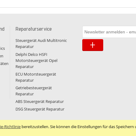
nd
Reparaturservice
Steuergerät Audi Multitronic
Reparatur
ics
Delphi Delco HSFI
en
Motorsteuergerät Opel
räten
Reparatur
ECU Motorsteuergerät
Reparatur
Getriebesteuergerät
Reparatur
ABS Steuergerät Reparatur
DSG Steuergerät Reparatur
e-Richtlinie
bereitzustellen. Sie können die Einstellungen für das Speichern u